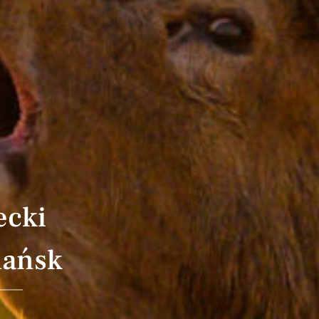
ecki
dańsk