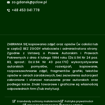
zo.gdansk@pzlow.pl
+48 453 041 778
ZABRANIA SIĘ kopiowania zdjęć oraz opisów (w całości lub
w części) BEZ ZGODY właściciela i administratora strony.
Zgodnie z Ustawą o Prawie Autorskim i Prawach
Pokrewnych z dnia 4 lutego 1994 roku (Dz.U.94 Nr 24 poz.
83, sprost.: Dz.U.94 Nr 43 poz.170) wykorzystywanie
autorskich pomysłów, rozwiązań, kopiowanie,
rozpowszechnianie zdjęć, fragmentów grafiki, tekstów
opisów w celach zarobkowych, bez zezwolenia autora jest
zabronione i stanowi naruszenie praw autorskich oraz
podlega karze. Znaki towarowe i graficzne są własnością
odpowiednich firm i/lub instytucji.
Standardy ochrony małoletnich
Polityka prywatności
Klauzula informacyjna
Pomoc zdalna