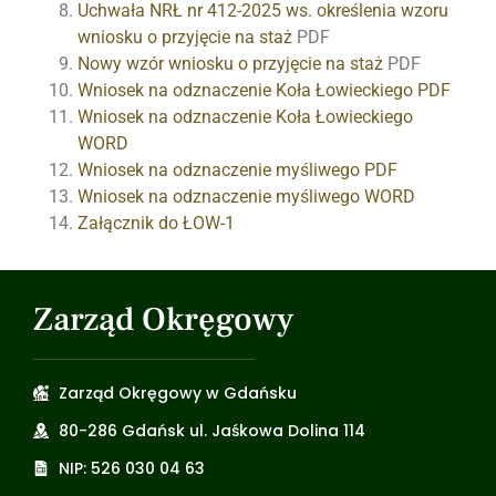
Uchwała NRŁ nr 412-2025 ws. określenia wzoru
wniosku o przyjęcie na staż
PDF
Nowy wzór wniosku o przyjęcie na staż
PDF
Wniosek na odznaczenie Koła Łowieckiego PDF
Wniosek na odznaczenie Koła Łowieckiego
WORD
Wniosek na odznaczenie myśliwego PDF
Wniosek na odznaczenie myśliwego WORD
Załącznik do ŁOW-1
Zarząd Okręgowy
Zarząd Okręgowy w Gdańsku
80-286 Gdańsk ul. Jaśkowa Dolina 114
NIP: 526 030 04 63