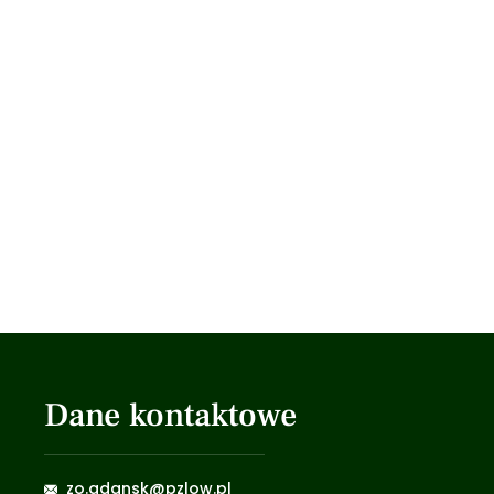
Dane kontaktowe
zo.gdansk@pzlow.pl