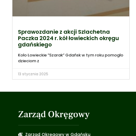
Sprawozdanie z akcji Szlachetna
Paczka 2024 r. kół łowieckich okręgu
gdańskiego
Koło Łowieckie ”Szarak” Gdańsk w tym roku pomogło
dzieciom z
13 stycznia 2025
Zarząd Okręgowy
Zarząd Okręgowy w Gdańsku