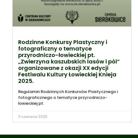
Rodzinne Konkursy Plastyczny i
fotograficzny o tematyce
przyrodniczo-łowieckiej pt.
„Zwierzyna kaszubskich lasów i pól”
organizowane z okazji XX edycji
Festiwalu Kultury Łowieckiej Knieja
2025.
Regulamin Rodzinnych Konkursów Plastycznego i
fotograficznego o tematyce przyrodniczo-
łowieckiej pt.
11 czerwca 2025