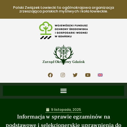
Polski Związek Łowiecki to ogólnokrajowa organizacja
zrzeszająca polskich myśliwych i koła łowieckie.
Zarząd Okręgowy Gdańsk
9 listopada, 2025
Informacja w sprawie egzaminów na
podstawowe i selekcjonerskie uprawnienia do