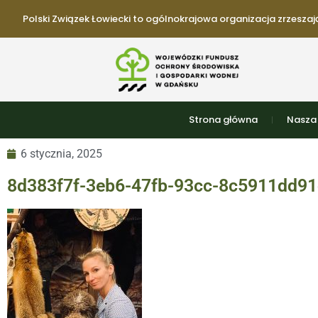
Polski Związek Łowiecki to ogólnokrajowa organizacja zrzeszają
Strona główna
Nasza 
6 stycznia, 2025
8d383f7f-3eb6-47fb-93cc-8c5911dd9