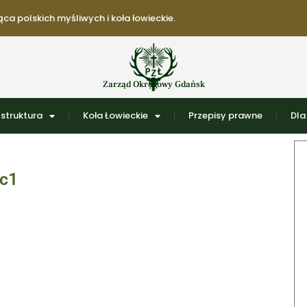
ca polskich myśliwych i koła łowieckie.
Zarząd Okręgowy Gdańsk
struktura
Koła Łowieckie
Przepisy prawne
Dla
1c1