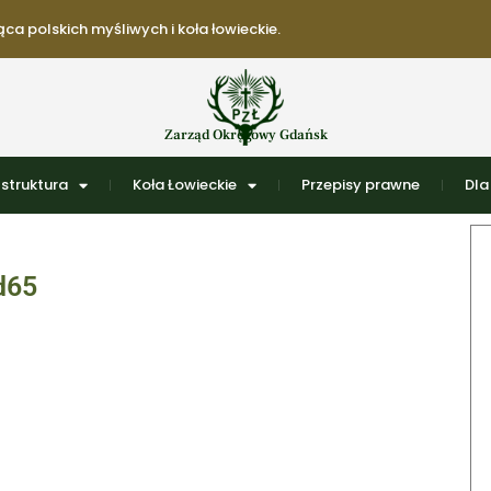
ca polskich myśliwych i koła łowieckie.
Zarząd Okręgowy Gdańsk
struktura
Koła Łowieckie
Przepisy prawne
Dla
d65