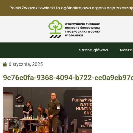
Polski Związek Łowiecki to ogólnokrajowa organizacja zrzeszają
Strona główna
Nasza 
6 stycznia, 2025
9c76e0fa-9368-4094-b722-cc0a9eb97