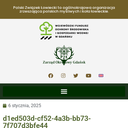
Polski Związek Łowiecki to ogólnokrajowa organizacja
zrzeszająca polskich myśliwych i koła łowieckie.
Zarząd Okręgowy Gdańsk
6 stycznia, 2025
d1ed503d-cf52-4a3b-bb73-
7f707d3bfe44