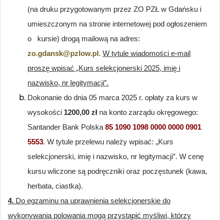
(na druku przygotowanym przez ZO PZŁ w Gdańsku i
umieszczonym na stronie internetowej pod ogłoszeniem
o kursie) drogą mailową na adres:
zo.gdansk@pzlow.pl
.
W tytule wiadomości e-mail
proszę wpisać „Kurs selekcjonerski 2025, imię i
nazwisko, nr legitymacji”.
Dokonanie do dnia 05 marca 2025 r. opłaty za kurs w
wysokości
1200,00
zł
na konto zarządu okręgowego:
Santander Bank Polska
85 1090 1098 0000 0000 0901
5553
.
W tytule przelewu należy wpisać: „Kurs
selekcjonerski, imię i nazwisko, nr legitymacji”.
W cenę
kursu wliczone są podręczniki oraz poczęstunek (kawa,
herbata, ciastka).
4.
Do egzaminu na uprawnienia selekcjonerskie do
wykonywania polowania mogą przystąpić myśliwi, którzy