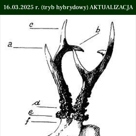
16.03.2025 r. (tryb hybrydowy) AKTUALIZACJA