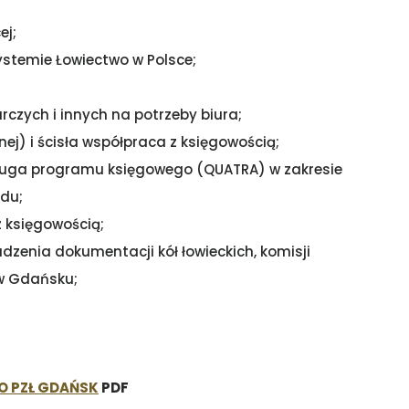
ej;
systemie Łowiectwo w Polsce;
czych i innych na potrzeby biura;
ej) i ścisła współpraca z księgowością;
sługa programu księgowego (QUATRA) w zakresie
du;
z księgowością;
dzenia dokumentacji kół łowieckich, komisji
w Gdańsku;
O PZŁ GDAŃSK
PDF