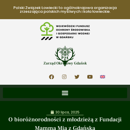
Polski Związek Łowiecki to ogólnokrajowa organizacja
zrzeszająca polskich myśliwych i koła łowieckie.
Zarząd Okręgowy Gdańsk
30 lipca, 2025
O bioróżnorodności z młodzieżą z Fundacji
Mamma Mia z Gdańska