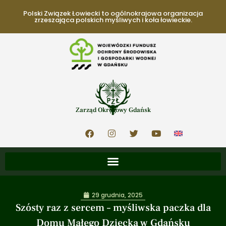
Polski Związek Łowiecki to ogólnokrajowa organizacja
zrzeszająca polskich myśliwych i koła łowieckie.
Zarząd Okręgowy Gdańsk
29 grudnia, 2025
Szósty raz z sercem – myśliwska paczka dla
Domu Małego Dziecka w Gdańsku